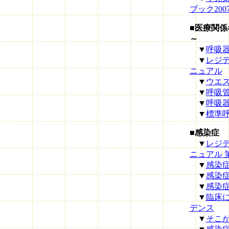
ブック200
■医療関
～
▼
呼吸
▼
レジ
ニュアル
▼
ウエ
▼
呼吸
▼
呼吸器
▼
標準呼吸器
■感染症
▼
レジ
ニュアル 
▼
感染
▼
感染
▼
感染
▼
臨床
デンス
▼
そこ