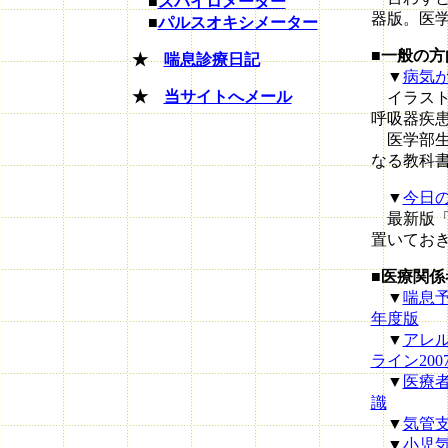
■
スパイロメーター
器版。医
■
パルスオキシメーター
■一般の方
★
喘息診療日記
▼
病気
★
当サイトへメール
イラスト
呼吸器疾
医学部生
なる教科
▼
今日の
最新版「
置いてお
■医療関係
▼
喘息予
年度版
▼
アレ
ライン200
▼
医療者
識
▼
気管
▼
小児