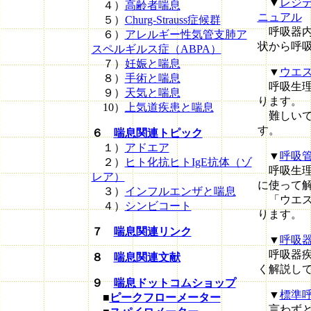
▼
レジ
４）
高齢者喘息
ニュアル
５）
Churg-Strauss症候群
呼吸器内
６）
アレルギー性気管支肺ア
状から呼
スペルギルス症（ABPA）
７）
妊娠と喘息
▼
ウエ
８）
手術と喘息
呼吸生理
９）
天気と喘息
ります。
10）
上気道疾患と喘息
難しいで
す。
６
喘息関連トピック
１）
アドエア
▼
呼吸
２）
ヒト化抗ヒトIgE抗体（ゾ
呼吸生理
レア）
に使って
３）
インフルエンザと喘息
「ウエス
４）
シンビコート
ります。
７
喘息関連リンク
▼
呼吸器
呼吸器疾
８
喘息関連文献
く解説し
９
喘息ドットコムショップ
▼
標準呼吸器
■
ピークフローメーター
言わずと