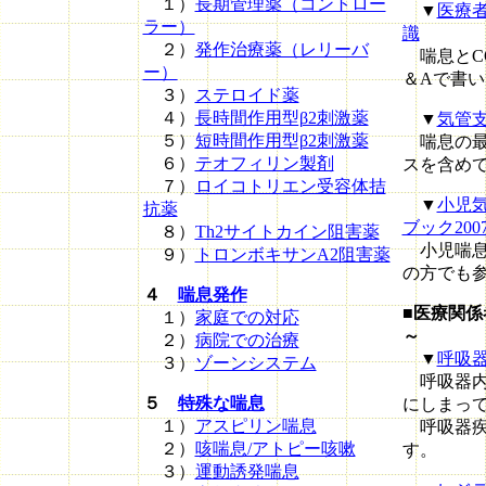
１）
長期管理薬（コントロー
▼
医療者
ラー）
識
２）
発作治療薬（レリーバ
喘息とC
ー）
＆Aで書
３）
ステロイド薬
４）
長時間作用型β2刺激薬
▼
気管
５）
短時間作用型β2刺激薬
喘息の最
６）
テオフィリン製剤
スを含め
７）
ロイコトリエン受容体拮
▼
小児
抗薬
ブック200
８）
Th2サイトカイン阻害薬
小児喘息
９）
トロンボキサンA2阻害薬
の方でも
４
喘息発作
■医療関
１）
家庭での対応
～
２）
病院での治療
▼
呼吸
３）
ゾーンシステム
呼吸器内
５
特殊な喘息
にしまっ
１）
アスピリン喘息
呼吸器疾
２）
咳喘息/アトピー咳嗽
す。
３）
運動誘発喘息