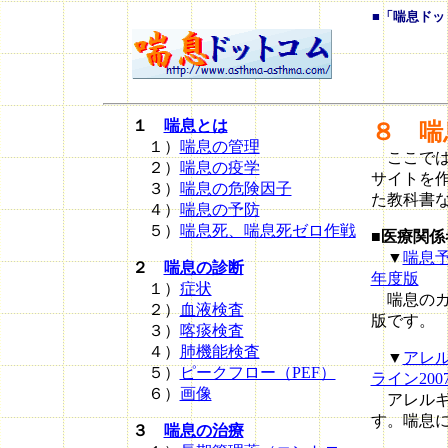
■「喘息ドッ
１
喘息とは
８ 喘
１）
喘息の管理
ここでは
２）
喘息の疫学
サイトを
３）
喘息の危険因子
た教科書
４）
喘息の予防
５）
喘息死、喘息死ゼロ作戦
■医療関係
▼
喘息予
２
喘息の診断
年度版
１）
症状
喘息のガイ
２）
血液検査
版です。
３）
喀痰検査
４）
肺機能検査
▼
アレ
５）
ピークフロー（PEF）
ライン200
６）
画像
アレルギ
す。喘息
３
喘息の治療