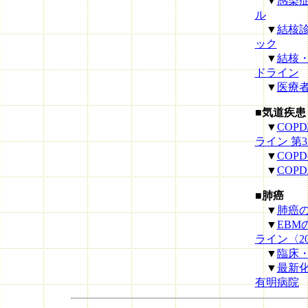
▼
感染
ル
▼
結核
ック
▼
結核
ドライン
▼
医療
■気道疾患
▼
COP
ライン 第
▼
COP
▼
COP
■肺癌
▼
肺癌
▼
EB
ライン〈2
▼
臨床
▼
最新
有明病院