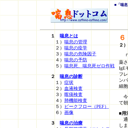
■「喘
１
喘息とは
６
１）
喘息の管理
２）
２）
喘息の疫学
３）
喘息の危険因子
「
４）
喘息の予防
薬さ
５）
喘息死、喘息死ゼロ作戦
Ig
フレ
２
喘息の診断
ンパ
１）
症状
細胞
２）
血液検査
３）
喀痰検査
今
４）
肺機能検査
て朝
５）
ピークフロー（PEF）
６）
画像
■用
通常
３
喘息の治療
しま