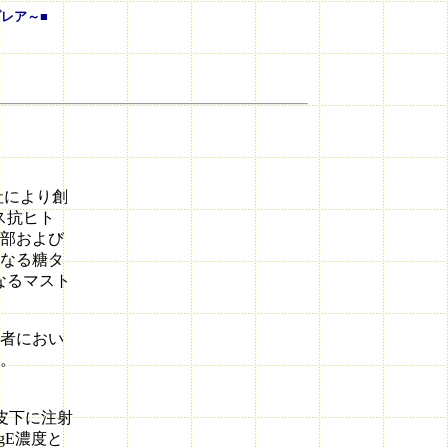
レア～■
h社により創
ス抗ヒト
常部および
らなる糖タ
なるマスト
。
者におい
。
に皮下に注射
gE濃度と