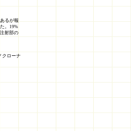
あるが報
た。19%
で注射部の
ノクローナ