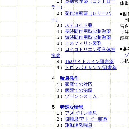
１）
長期管理薬（コントロー
体重
ラー）
２）
発作治療薬（レリーバ
■副
ー）
副
３）
ステロイド薬
告さ
４）
長時間作用型β2刺激薬
で注
５）
短時間作用型β2刺激薬
疼痛
６）
テオフィリン製剤
■参
７）
ロイコトリエン受容体拮
ゾ
抗薬
ル抗
８）
Th2サイトカイン阻害薬
９）
トロンボキサンA2阻害薬
４
喘息発作
１）
家庭での対応
２）
病院での治療
３）
ゾーンシステム
５
特殊な喘息
１）
アスピリン喘息
２）
咳喘息/アトピー咳嗽
３）
運動誘発喘息