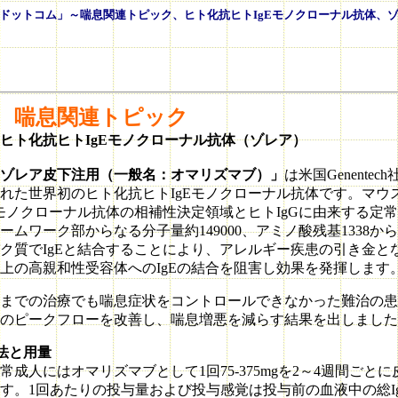
息ドットコム」～喘息関連トピック、ヒト化抗ヒトIgEモノクローナル抗体、ゾ
 喘息関連トピック
ヒト化抗ヒトIgEモノクローナル抗体（ゾレア）
ゾレア皮下注用（一般名：オマリズマブ）」
は米国Genentec
れた世界初のヒト化抗ヒトIgEモノクローナル抗体です。マウ
Eモノクローナル抗体の相補性決定領域とヒトIgGに由来する定
ームワーク部からなる分子量約149000、アミノ酸残基1338か
ク質でIgEと結合することにより、アレルギー疾患の引き金と
上の高親和性受容体へのIgEの結合を阻害し効果を発揮します
までの治療でも喘息症状をコントロールできなかった難治の患
のピークフローを改善し、喘息増悪を減らす結果を出しました
法と用量
成人にはオマリズマブとして1回75-375mgを2～4週間ごと
す。1回あたりの投与量および投与感覚は投与前の血液中の総I