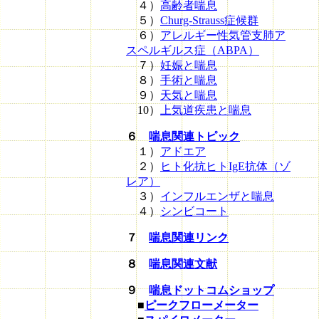
４）
高齢者喘息
５）
Churg-Strauss症候群
６）
アレルギー性気管支肺ア
スペルギルス症（ABPA）
７）
妊娠と喘息
８）
手術と喘息
９）
天気と喘息
10）
上気道疾患と喘息
６
喘息関連トピック
１）
アドエア
２）
ヒト化抗ヒトIgE抗体（ゾ
レア）
３）
インフルエンザと喘息
４）
シンビコート
７
喘息関連リンク
８
喘息関連文献
９
喘息ドットコムショップ
■
ピークフローメーター