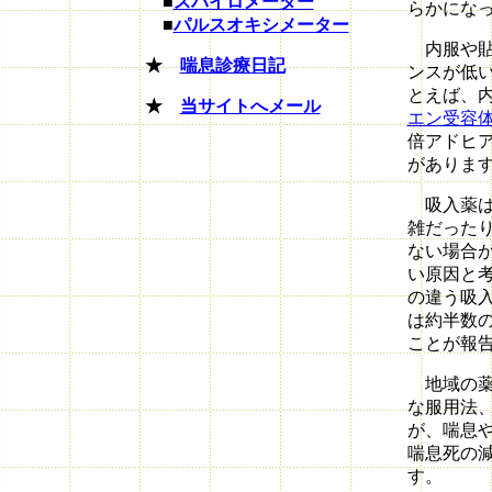
■
スパイロメーター
らかにな
■
パルスオキシメーター
内服や貼
★
喘息診療日記
ンスが低
とえば、
★
当サイトへメール
エン受容
倍アドヒ
がありま
吸入薬は
雑だった
ない場合
い原因と
の違う吸
は約半数
ことが報
地域の薬
な服用法
が、喘息や
喘息死の
す。