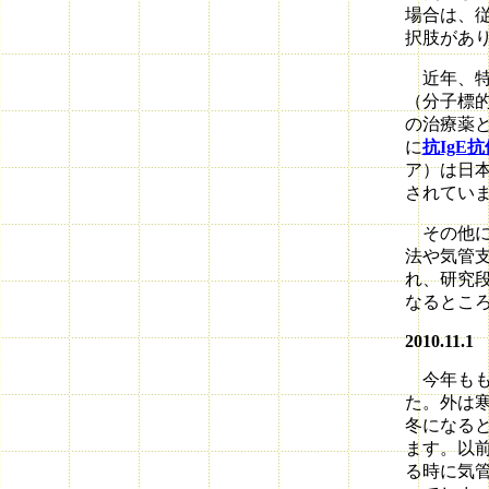
場合は、
択肢があ
近年、特
（分子標
の治療薬
に
抗IgE
ア）は日
されてい
その他にも
法や気管
れ、研究
なるとこ
2010.11.1
今年もも
た。外は
冬になる
ます。以
る時に気