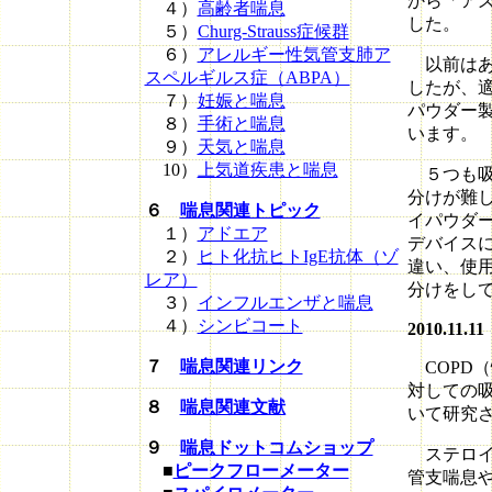
から「ア
４）
高齢者喘息
した。
５）
Churg-Strauss症候群
６）
アレルギー性気管支肺ア
以前はあ
スペルギルス症（ABPA）
したが、
７）
妊娠と喘息
パウダー製
８）
手術と喘息
います。
９）
天気と喘息
10）
上気道疾患と喘息
５つも吸
分けが難
６
喘息関連トピック
イパウダ
１）
アドエア
デバイス
２）
ヒト化抗ヒトIgE抗体（ゾ
違い、使
レア）
分けをし
３）
インフルエンザと喘息
４）
シンビコート
2010.11.11
７
喘息関連リンク
COPD
対しての
８
喘息関連文献
いて研究
９
喘息ドットコムショップ
ステロイ
■
ピークフローメーター
管支喘息や