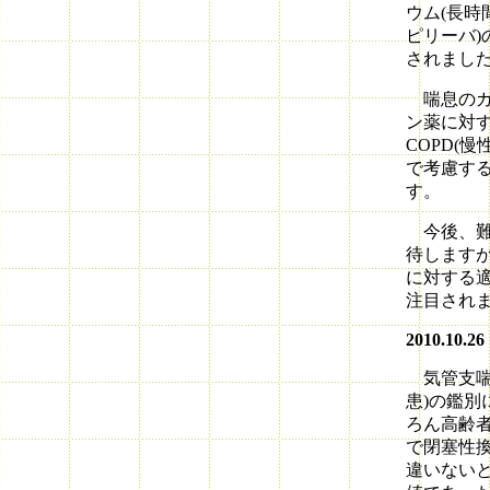
ウム(長時
ピリーバ)
されまし
喘息のガ
ン薬に対
COPD(
で考慮す
す。
今後、難
待します
に対する
注目され
2010.10.26
気管支喘息
患)の鑑別
ろん高齢
で閉塞性換
違いない