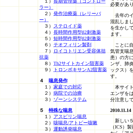
１）
長期管理薬（コントロー
必要があ
ラー）
２）
発作治療薬（レリーバ
去年のイ
ー）
混乱しま
３）
ステロイド薬
を生かし
４）
長時間作用型β2刺激薬
ます。
５）
短時間作用型β2刺激薬
６）
テオフィリン製剤
ことに自
７）
ロイコトリエン受容体拮
気管支喘息
抗薬
患）の方
８）
Th2サイトカイン阻害薬
ンザ、肺
９）
トロンボキサンA2阻害薬
ックス）
す。
４
喘息発作
１）
家庭での対応
本サイト
２）
病院での治療
エンザを
３）
ゾーンシステム
分注意し
５
特殊な喘息
2010.11.14
１）
アスピリン喘息
新しい５
２）
咳喘息/アトピー咳嗽
（ICS）
３）
運動誘発喘息