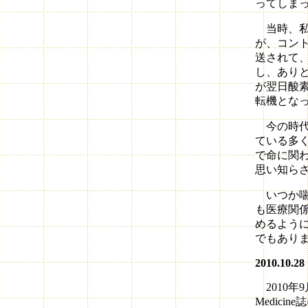
ってしま
当時、私
が、コン
送されて
し、あり
が翌日酸
転機とな
今の時代
ている多
で命に関
思い知ら
いつか喘
も医療関
めるよう
でもあり
2010.10.28
2010年9月の
Medici