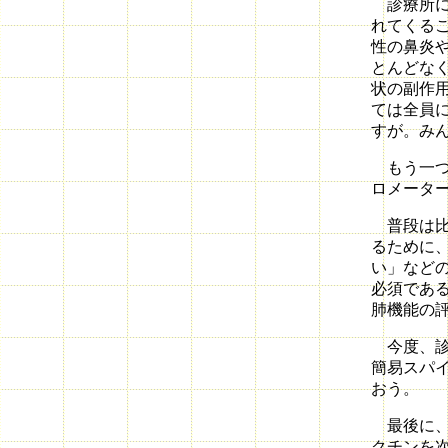
診療所に
れてくる
性の鼻炎
とんどな
状の副作
ては全員
すが。み
もう一つ
ロメータ
普段は比
るために
い」など
必須であ
肺機能の
今度、診
簡易スパ
おう。
最後に、
クチンを