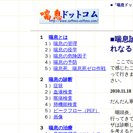
■「喘息ドッ
１
喘息とは
■
喘息
１）
喘息の管理
れなる
２）
喘息の疫学
３）
喘息の危険因子
ここでは
４）
喘息の予防
で感じた
５）
喘息死、喘息死ゼロ作戦
って行き
２
喘息の診断
さい。
１）
症状
2010.11.18
２）
血液検査
３）
喀痰検査
だんだん
４）
肺機能検査
５）
ピークフロー（PEF）
咽頭炎、
６）
画像
行ってき
ザは診断
３
喘息の治療
を考える