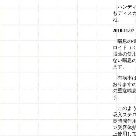
ハンディ
もディス
ね。
2010.11.07
喘息の標
ロイド（I
張薬の併
ない喘息
ます。
有病率は日
おりますの
の重症喘
す。
このよう
吸入ステ
長時間作用
ン受容体
上使用し