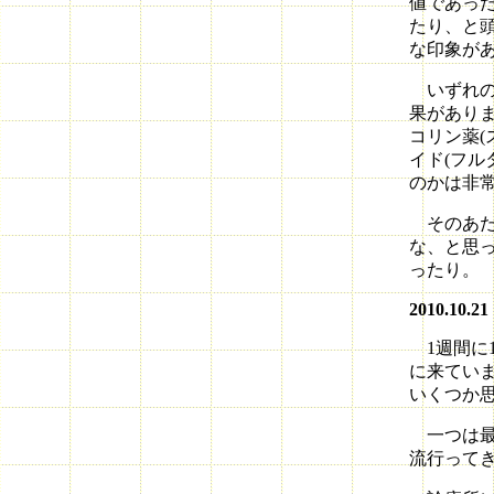
値であっ
たり、と
な印象が
いずれの
果があり
コリン薬(
イド(フル
のかは非
そのあた
な、と思
ったり。
2010.10.21
1週間に
に来てい
いくつか
一つは最
流行って