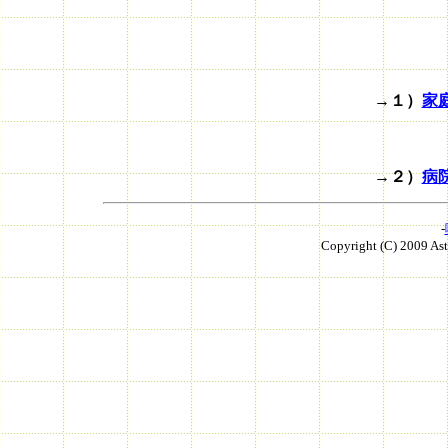
→１）
家
→２）
病
-
Copyright (C) 2009 As