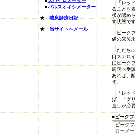
■
スパイロメーター
「レッド
■
パルスオキシメーター
ることを
状が認め
★
喘息診療日記
す状態で
★
当サイトへメール
ピークフ
値の50％
ただちに
口ステロ
にピーク
病院へ受
あれば、
す。
「レッド
ば、「グ
直しが必
■ピークフ
ピークフ
ローメー