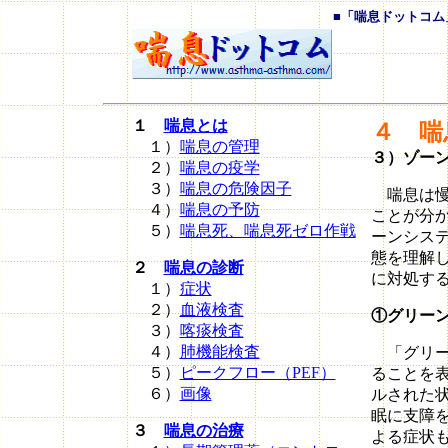
■「喘息ドットコム
１
喘息とは
４
喘
１）
喘息の管理
３）ゾー
２）
喘息の疫学
３）
喘息の危険因子
喘息は慢
４）
喘息の予防
ことが分
５）
喘息死、喘息死ゼロ作戦
ーンシス
態を理解
２
喘息の診断
に対処す
１）
症状
２）
血液検査
①グリー
３）
喀痰検査
４）
肺機能検査
「グリー
５）
ピークフロー（PEF）
ることを
６）
画像
ルされた
眠に支障
３
喘息の治療
よる症状