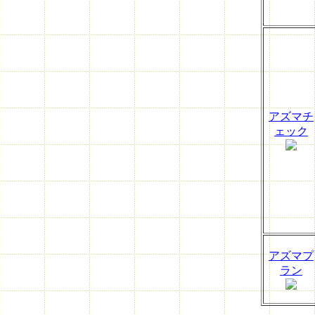
アズマチ
ェック
アズマプ
ラン