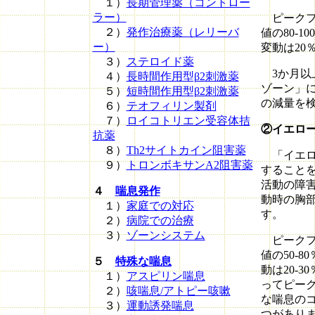
１）
長期管理薬（コントロー
ラー）
ピークフ
２）
発作治療薬（レリーバ
値の80-
ー）
変動は20
３）
ステロイド薬
3か月以
４）
長時間作用型β2刺激薬
ゾーン」
５）
短時間作用型β2刺激薬
の減量を
６）
テオフィリン製剤
７）
ロイコトリエン受容体拮
②イエロ
抗薬
８）
Th2サイトカイン阻害薬
「イエロ
９）
トロンボキサンA2阻害薬
すること
活動の障
４
喘息発作
動時の胸
１）
家庭での対応
す。
２）
病院での治療
３）
ゾーンシステム
ピークフ
値の50-
５
特殊な喘息
動は20-
１）
アスピリン喘息
ってピー
２）
咳喘息/アトピー咳嗽
な喘息の
３）
運動誘発喘息
つがあり