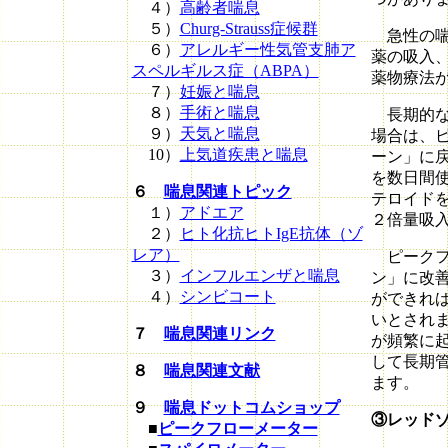
４）
高齢者喘息
５）
Churg-Strauss症候群
急性の喘
６）
アレルギー性気管支肺ア
薬の吸入
スペルギルス症（ABPA）
薬物療法
７）
妊娠と喘息
８）
手術と喘息
長期的な
９）
天気と喘息
場合は、
10）
上気道疾患と喘息
ーン」に
を数日間
６
喘息関連トピック
テロイド
１）
アドエア
２倍量吸
２）
ヒト化抗ヒトIgE抗体（ゾ
レア）
ピークフ
３）
インフルエンザと喘息
ン」に改
４）
シンビコート
ができれ
いとされ
７
喘息関連リンク
が頻繁に
して長期
８
喘息関連文献
ます。
９
喘息ドットコムショップ
③レッド
■
ピークフローメーター